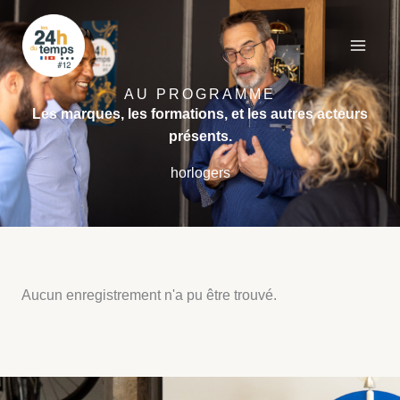
Aller
au
contenu
AU PROGRAMME
Les marques, les formations, et les autres acteurs
présents.
horlogers
Aucun enregistrement n'a pu être trouvé.