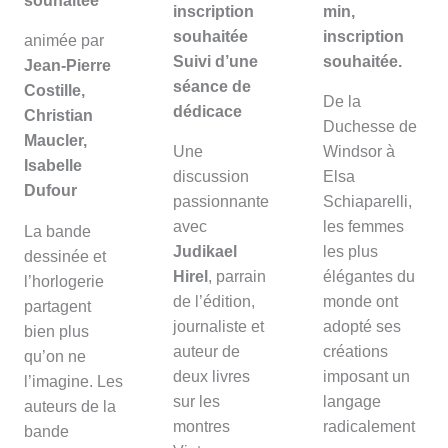
souhaitée
inscription
min,
souhaitée
inscription
animée par
Suivi d’une
souhaitée.
Jean-Pierre
séance de
Costille,
De la
dédicace
Christian
Duchesse de
Maucler,
Une
Windsor à
Isabelle
discussion
Elsa
Dufour
passionnante
Schiaparelli,
avec
les femmes
La bande
Judikael
les plus
dessinée et
Hirel
, parrain
élégantes du
l’horlogerie
de l’édition,
monde ont
partagent
journaliste et
adopté ses
bien plus
auteur de
créations
qu’on ne
deux livres
imposant un
l’imagine. Les
sur les
langage
auteurs de la
montres
radicalement
bande