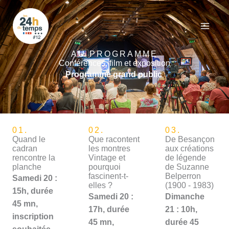
Aller
au
contenu
AU PROGRAMME
Conférences, film et exposition
Programme grand public
01.
02.
03.
Quand le
Que racontent
De Besançon
cadran
les montres
aux créations
rencontre la
Vintage et
de légende
planche
pourquoi
de Suzanne
fascinent-t-
Belperron
Samedi 20 :
elles ?
(1900 - 1983)
15h, durée
Samedi 20 :
Dimanche
45 mn,
17h, durée
21 : 10h,
inscription
45 mn,
durée 45