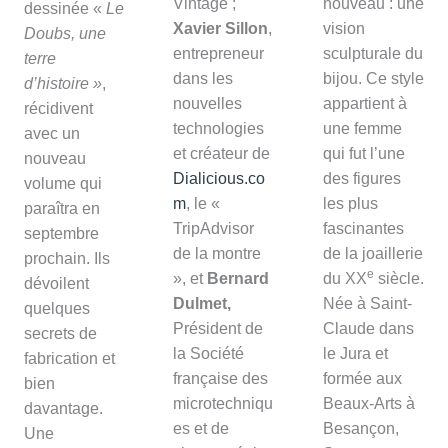
Vintage ;
nouveau : une
dessinée «
Le
Xavier Sillon
,
vision
Doubs, une
entrepreneur
sculpturale du
terre
dans les
bijou. Ce style
d’histoire »
,
nouvelles
appartient à
récidivent
technologies
une femme
avec un
et créateur de
qui fut l’une
nouveau
Dialicious.co
des figures
volume qui
m
, le «
les plus
paraîtra en
TripAdvisor
fascinantes
septembre
de la montre
de la joaillerie
prochain. Ils
e
», et
Bernard
du XX
siècle.
dévoilent
Dulmet,
Née à Saint-
quelques
Président de
Claude dans
secrets de
la Société
le Jura et
fabrication et
française des
formée aux
bien
microtechniqu
Beaux-Arts à
davantage.
es et de
Besançon,
Une