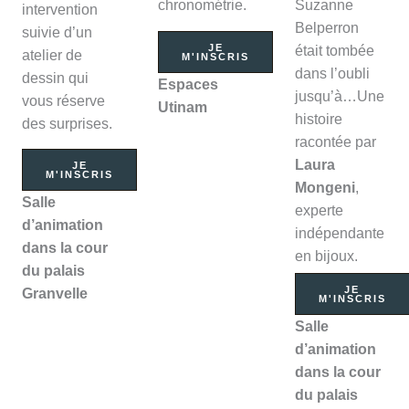
chronométrie.
Suzanne
intervention
Belperron
suivie d’un
JE
était tombée
atelier de
M'INSCRIS
dans l’oubli
dessin qui
Espaces
jusqu’à…Une
vous réserve
Utinam
histoire
des surprises.
racontée par
Laura
JE
M'INSCRIS
Mongeni
,
Salle
experte
d’animation
indépendante
dans la cour
en bijoux.
du palais
JE
Granvelle
M'INSCRIS
Salle
d’animation
dans la cour
du palais