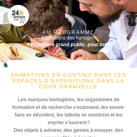
Aller
au
contenu
AU PROGRAMME
Animations des horlogers
Programme grand public, pour tous
ANIMATIONS EN CONTINU DANS LES
ESPACES D’EXPOSITIONS DANS LA
COUR GRANVELLE
Les marques horlogères, les organismes de
formation et de recherche s’exposent, les savoir-
faire se dévoilent, les talents se montrent et les
esprits s’ouvrent !
Des objets à admirer, des gestes à essayer, des