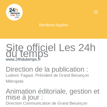
Aller
au
contenu
Mentions légales
Site officiel Les 24h
du temps
www.24hdutemps.fr
Direction de la publication :
Ludovic Fagaut, Président de Grand Besançon
Métropole
Animation éditoriale, gestion et
mise à jour :
Direction Communication de Grand Besançon