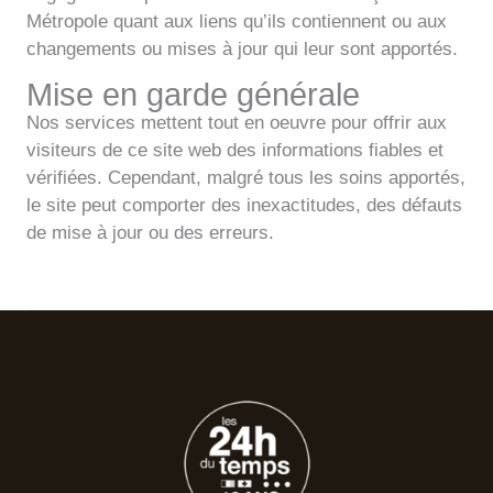
Métropole quant aux liens qu’ils contiennent ou aux
changements ou mises à jour qui leur sont apportés.
Mise en garde générale
Nos services mettent tout en oeuvre pour offrir aux
visiteurs de ce site web des informations fiables et
vérifiées. Cependant, malgré tous les soins apportés,
le site peut comporter des inexactitudes, des défauts
de mise à jour ou des erreurs.