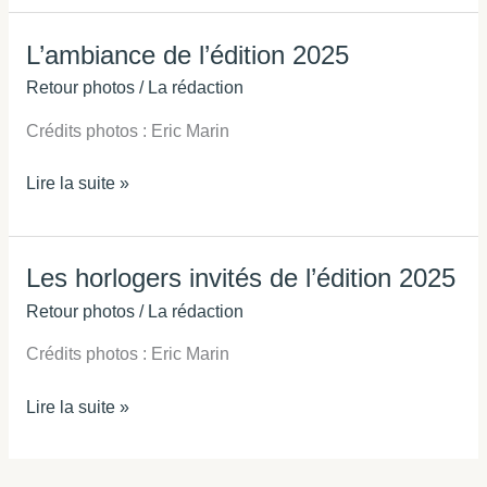
L’ambiance de l’édition 2025
L’ambiance
de
Retour photos
/
La rédaction
l’édition
Crédits photos : Eric Marin
2025
Lire la suite »
Les horlogers invités de l’édition 2025
Les
horlogers
Retour photos
/
La rédaction
invités
Crédits photos : Eric Marin
de
l’édition
Lire la suite »
2025