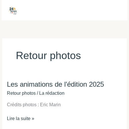
Aller
au
contenu
Retour photos
Les animations de l’édition 2025
Les
animations
Retour photos
/
La rédaction
de
Crédits photos : Eric Marin
l’édition
2025
Lire la suite »